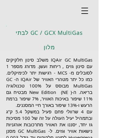
GC / GCX MultiGas לבתי
מלון
IQAir GC MultiGas משלב סינון חלקיקים
עם סינון גזים , ריחות ועשן. מדורג מספר 1
לסובלים מ- MCS - רגישות יתר לכימיקלים.
כמו כל יתר מטהרי האוויר של IQAir ה- GC
MultiGas מבוסס על 100% טכנולוגיה
בריאה. ה-( New Edition (NE מבטיח גם
11% שיפור באיכות האוויר, 7% שיפור ברמת
הרעש ו-13% שיפור באורך חיי המסננים.
עם 4 שרוולי פחם פעיל במשקל 5.4 ק"ג
ובתמהיל יעיל העולה על זה של 100 מסיכות
גז יחד, יסננו את האוויר מתרכובות אורגניות
נישאות אוויר וגזים. ל- GC MultiGas מסנן
HyperHepa לסינון חלקיקים עד גודל 0.003