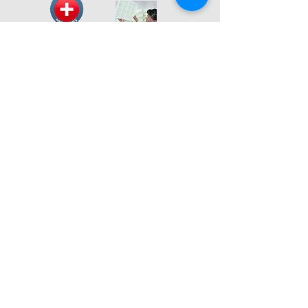
איכות שוויצרית בלתי מתפשרת
ל ק ו ח ו ת ש ל נ ו
מרכז מכירות