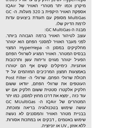
מיקרון וכמו יתר מטהרי האוויר של IQAir
אספקת האוויר היקפית ב 320 מעלות. ה- GC
MultiGas מסופק עם תעודת ביצועים עדות
לרמת הדיוק שלו.
מבנה ה-GC MultiGas:
עוצב לטיהור האוויר ברמה הגבוהה ביותר.
לפני מעבר האוויר למסנני הפחם הוא יטוהר
מחלקיקים במסנן ה- HyperHepa המצוי
בבסיס המטהר. האוויר המגיע לשרוולי הפחם
הפעיל יטוהר מגזים וריחות עשן ותרכובות
אורגניות. כימיקלים קשים אף הם יטוהרו
באמצעות חמצון המרכיבים המזהמים על יד
תכולת שרוולי הפחם. שרוולי ה- Post Filter
העוטפים את שרוולי הפחם, יוודאו ששום
חלקיק אלקטרו סטטית ששום חלקיק אם יש
עוד כזה , ימצא את דרכו מחוץ למסנן. כמו יתר
המטהרים של IQAir ה- GC MUultiGas
עושה שימוש בטכנולוגיה בריאה ומוכחת.
בבניית מטהר האוויר והמסננים לא נעשה
שימוש באטמים , דבקים או במתכות אסורות.
ללא אוזון , UV או יוניזציה.