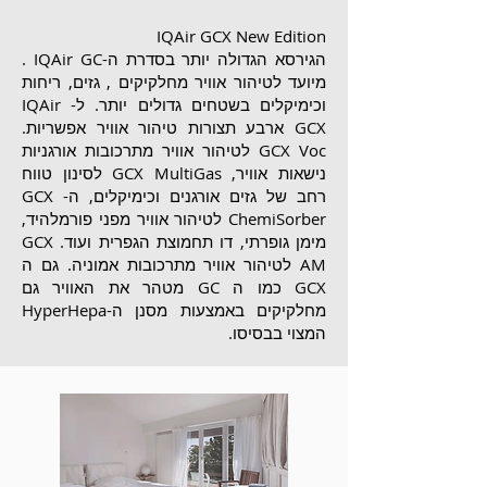
IQAir GCX New Edition
הגירסא הגדולה יותר בסדרת ה-IQAir GC .
מיועד לטיהור אוויר מחלקיקים , גזים, ריחות
וכימיקלים בשטחים גדולים יותר. ל- IQAir
GCX ארבע תצורות טיהור אוויר אפשריות.
GCX Voc לטיהור אוויר מתרכובות אורגניות
נישאות אוויר, GCX MultiGas לסינון טווח
רחב של גזים אורגנים וכימיקלים, ה- GCX
ChemiSorber לטיהור אוויר מפני פורמלהיד,
מימן גופרתי, דו תחמוצת הגפרית ועוד. GCX
AM לטיהור אוויר מתרכובות אמוניה. גם ה
GCX כמו ה GC מטהר את האוויר גם
מחלקיקים באמצעות מסנן ה-HyperHepa
המצוי בבסיסו.