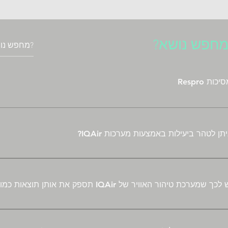
חפש נושא?
יכות Respro
ן לטהר ביעילות באמצעות מערכות IQAir?
 תקרה ממוצע. אם ישנן דלתות פתוחות אז השטחים של החדרים הסמוכ
רכת ה-IQAir.
רכת טיהור האוויר של IQAir תספק את אותן תוצאות כמובטח?
יהור אוויר מבטיחות יעילות סינון גבוהה אך בדרך כלל בפועל אבטחו