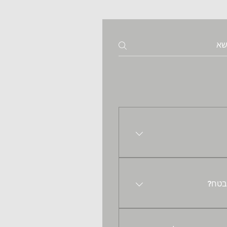
בהתאם לרמת הזיהום ומהירות הפעלת האוורור , מערכת אחת של IQAir יכולה לכסות שטח של 50-90 מ"ר 
ים יכולים להנות מהאוויר 
ת אלו רחוקות מהמציאות. 