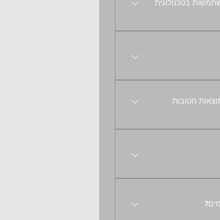
ל IQAir מייצרות אוזון? מדוע מערכות IQAir אינן משתמשות בטכנולוגית
IQAir בוחנת ומאשרת באופן פרטני כל מערכת ומערכת בפרמטרים של אספקת אוויר ויעילות סינון בזמן אמת. 
כל מערכת של IQAir. זאת 
 יוניזטורים ומטהרי אוויר אלקטרונים. 
IQAir  מציעה 4 דגמים שונים כשכל אחד מתאפיין בשילוב 
 ביותר עבורך, השאלה 
IQ על מנת לקבל את התוצאות הטובות
PM2., חלקיקים 
דר בו אנחנו מבלים את 
כאשר אנחנו נמצאים 
צות חנקן, תחמוצות גופרית.
ר שנוחה לך. כאשר איכות 
האוויר משתפרת או כאשר החדר לא מאוכלס, עדיף להפעיל את המטהר על מהירות 1 או 2 מאשר לכבות אותו. 
מהלך השבוע, אפשר לתכנת 