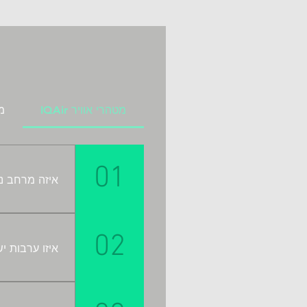
מ
מטהרי אוויר IQAir
מס
01
איזה מרחב נית
בקירוב בגובה
02
הנקי שמפיקת מע
איזו ערבות יש לכך שמע
הרבה חברות ט
IQAir מספקת הרבה יותר מסתם אבטחות. 