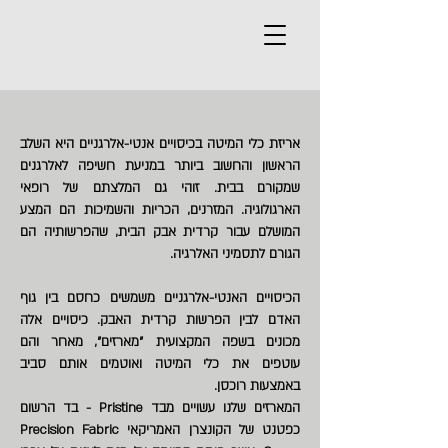
אריזת כלי המיטה בכיסויים אנטי-אלרגניים היא השלב
הראשון והחשוב ביותר במניעת חשיפה לאלרגנים
שמקורם בבית. זוהי גם המלצתם של רופאי
הארגולוגיה. המזרנים, הכריות והשמיכות הם המצע
המושלם עבור קרדית אבק הבית, שהפרשותיה הם
הגורם לתסמיני האלרגיה.
הכיסויים האנטי-אלרגניים משמשים כחסם בין גוף
האדם לבין הפרשות קרדית האבק. כיסויים אלה
מכונים בשפה המקצועית "מארזים", מאחר והם
עוטפים את כלי המיטה ואוטמים אותם סביב
באמצעות רוכסן.
המארזים שלנו עשויים מבד Pristine - בד הרשום
כפטנט של הקונצרן האמריקאי Precision Fabric