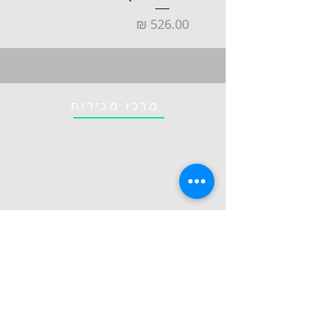
מחיר
מרכז מכירות
טרימקו בע"מ
אילן רמון 5 , נס ציונה
שלוחה 5
08-9363715