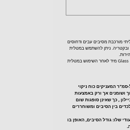
Ge לשימוש רב תכליתי מורכבת מסיבים עבים ודחוסים 
 ובקטריה. ניתן להשתמש במטלית 
רות. 
מומלץ לעבור עם מטלית יבשה - Glass & Polishing מיד לאחר השימוש במטלית 
מכילות 480.000 סיבים ל-סמ"ר המעניקים כוח ניקוי 
ך ושומנים אך ורק באמצעות 
לון , כך שאינן סופגות שום 
לכדים בין הסיבים ומשוחררים 
י שלו: גודל הסיבים, האופן בו 
 