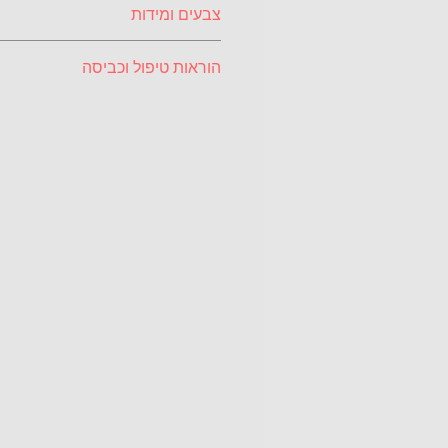
צבעים ומידות
סיבית עבים ונועדה לניקוי שומנים,
בקטריות.
צבעים:
הוראות טיפול וכביסה
הרטיבו אותה ביסודיות. סחטו 
קפלו ועשו שימוש.
	ורוד, ירוק, כתום, תכלת
ללכלוך קשה השתמשו במטלית
מידות:
יוצאים מהכלל ולכן ההוראות רשומו
(אפשרי עם מים חמים), סחטו 
בשימוש היומיומי:
המשטח שוב.
	32X32 ס"מ
שטיפה תחת הברז וייבוש רגיל
 לתוצאה הסופית הטובה ביותר
לאחר מספר שימושים או כאש
ספגה לכלוך רב, מומלץ לכבס
Polishing Cloth.
עם כמות קטנה של אבקת כבי
אסור להשתמש במלבינים ומרכ
מלבין ישבור את הסיבים ומר
יסתום אותם.
בכביסה הראשונה מומלץ להפ
צבעונית.