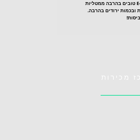
אורך החיים והביצועים של מטליות E-Cloth טובים בהרבה ממטליות 
 ובכמות ירודים בהרבה.
ז מכירות