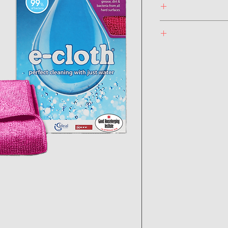
 לכלוך ולהסרת 
עודפי מים. 
באופן כללי ניתן לכבס בין 30 ועד 90 מעלות. ישנם 
 מאוד רטובה 
ת בתוית המטלית .
ונגבו את 
.
, סיימו את 
ר המטלית 
הניגוב והייבוש עם מטלית יבשה Glass & 
 במכונת כביסה 
סה.
כי כביסה. 
כך הכביסה 
ריד לכביסה 