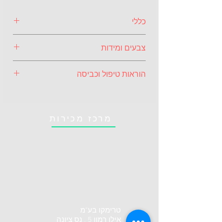
כללי
מטלית ה- Fresh Mesh הינה מטלית 
צבעים ומידות
בעלת סיבית עבים ונועדה לניקוי שומנים, 
לכלוך ולהסרת בקטריות.
צבעים:
הוראות טיפול וכביסה
הרטיבו אותה ביסודיות. סחטו 
עודפי מים. קפלו ועשו שימוש.
	כחול
באופן כללי ניתן לכבס בין 30 ועד 60 
ללכלוך קשה השתמשו במטלית 
מידות:
מעלות. ישנם יוצאים מהכלל ולכן 
מאוד רטובה (אפשרי עם מים 
ההוראות רשומות בתוית המטלית .
מרכז מכירות
חמים), סחטו ונגבו את המשטח 
	13X8 ס"מ
בשימוש היומיומי:
שוב.
שטיפה תחת הברז  וייבוש רגיל.
לאחר מספר שימושים או כאשר 
המטלית ספגה לכלוך רב, מומלץ 
לכבס במכונת כביסה עם כמות 
קטנה של אבקת כביסה.
אסור להשתמש במלבינים 
טרימקו בע"מ
ומרככי כביסה. מלבין ישבור את 
אילן רמון 5 , נס ציונה