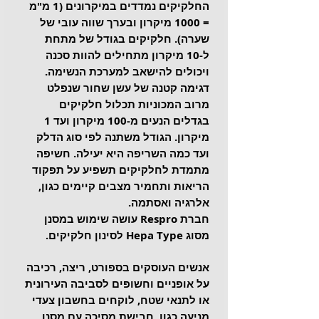
החלקיקים נמדדים במיקרונים (1 מ"מ 
= 1000 מיקרון ובערך שווה עובי של 
שערה). חלקיקים בגודל של מתחת 
ל-10 מיקרון מתחילים להוות סכנה 
ויכולים להישאב למערכת הנשימה. 
דגימה קטנה של עשן שחור שנפלט 
מרוב המכוניות תכלול חלקיקים 
בגדלים הנעים מ-100 מיקרון ועד 1 
מיקרון. הגודל משתנה לפי סוג הדלק 
ועד כמה השריפה היא יעילה. חשיפה 
מתמדת לחלקיקים תשפיע על תפקוד 
הריאות ותחמיר מצבים קיימים כגון, 
אלרגיה ואסתמה.
חברת Respro עושה שימוש במסנן 
מסוג Hepa Type לסינון חלקיקים.
אנשים העוסקים בספורט, ריצה, רכיבה 
על אופניים וחשופים לסביבה העירונית 
או לתנאי שטח, לוקחים בחשבון צעדי 
מניעה כגון, חבישת מסיכה עם מסנן 