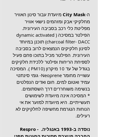
ה-
City Mask
 מיועדת עבור סינון האוויר 
מחלקיקי אבק ומזהמים נישאי אוויר 
מפליטת כלי רכב בסביבה העירונית. 
הפילטר במסיכה (dynamic activated 
charcoal filter- DACC) תוכנן במיוחד 
לסינון חלקיקים הנמצאים לרוב בסביבה 
העירונית. הפילטר מכיל בתוכו פחם פעיל 
לספיחת הריחות ופילטר ללכידת חלקיקים 
בגודל של עד 10 מיקרון (PM10 ). המסיכה 
עשוייה מחומר Neoprene- גומי סינתטי 
עמיד ואטום למים. חום ואדים הנפלטים 
בנשימה משוחררים דרך השסתומים.
* המסיכה אינה מיועדת לשימושים 
תעשייתיים. היא מיועדת למזער את אי 
הנוחות הנגרמת מחשיפה לחלקיקים לא 
רעילים.
Respro - נוסדה ב-1993 באנגליה. 
החברה מייצרת מסיכות המגנות מפני 