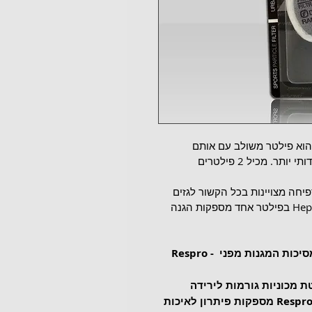
Cinqro Urban  Chemical/Particle Filter הוא פילטר משולב עם אותם 
מאפיינים של ה- Techno Filter בעל מבנה ידידותי יותר. מכיל 2 פילטרים 
בעלת תכונות ספיחה מצויינות בכל הקשור לגזים 
הנפלטים מכלי רכב, יחד עם שכבת ה-Hepa-Type בפילטר אחד מספקות הגנה 
Respro - נוסדה ב-1993 באנגליה. החברה מייצרת מסיכות המגנות מפני 
 מכוניות גורמות לירידה 
משמעותית ברמות איכות האוויר. מסיכות Respro מספקות פיתרון לאיכות 