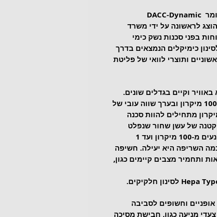
לסינון כימיקלים Respro עושה שימוש בחומר DACC-Dynamic 
Activated Charcoal , אשר הוצג לראשונה על ידי משרד 
8 עבור הגנת הכוחות בפני סכנות נשק כימי 
ומר זה לסינון כימיקלים הנמצאים בדרך 
וניים ותוצרי לוואי של פליטת 
 (Particulate Matter) נישא באוויר וקיים בגדלים שונים. 
החלקיקים נמדדים במיקרונים (1 מ"מ = 1000 מיקרון ובערך שווה עובי של 
). חלקיקים בגודל של מתחת ל-10 מיקרון מתחילים להוות סכנה 
קטנה של עשן שחור שנפלט 
מרוב המכוניות תכלול חלקיקים בגדלים הנעים מ-100 מיקרון ועד 1 
כמה השריפה היא יעילה. חשיפה 
 ותחמיר מצבים קיימים כגון, 
אופניים וחשופים לסביבה 
עדי מניעה כגון, חבישת מסיכה 