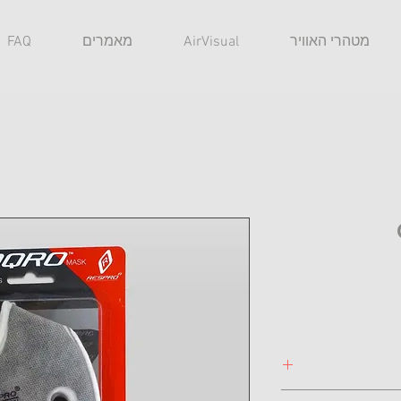
מטהרי האוויר
AirVisual
מאמרים
FAQ
פילטר להחלפה עבור מסיכת Respro Cinqro. בעל 