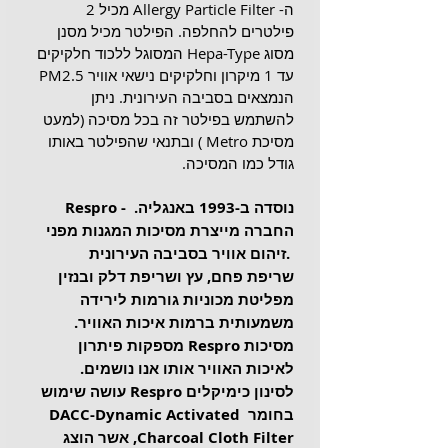
ה- Allergy Particle Filter מכיל 2 
פילטרים להחלפה. הפילטר מכיל מסנן 
מסוג Hepa-Type המסוגל ללכוד חלקיקים 
עד 1 מיקרון וחלקיקים נישאי אוויר PM2.5 
הנמצאים בסביבה העירונית. ניתן 
להשתמש בפילטר זה בכל מסיכה (למעט 
מסיכת Metro ) ובתנאי שהפילטר באותו 
גודל כמו המסיכה.
Respro - נוסדה ב-1993 באנגליה. 
החברה מייצרת מסיכות המגנות מפני 
זיהום אוויר בסביבה העירונית. 
שריפת פחם, עץ ושריפת דלק ובנזין 
מפליטת מכוניות גורמות לירידה 
משמעותית ברמות איכות האוויר. 
מסיכות Respro מספקות פיתרון 
לאיכות האוויר אותו אנו נושמים. 
לסינון כימיקלים Respro עושה שימוש 
בחומר DACC-Dynamic Activated 
Charcoal Cloth Filter, אשר הוצג 