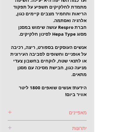
ועד כמה השריפה היא יעילה. חשיפה 
מתמדת לחלקיקים תשפיע על תפקוד 
הריאות ותחמיר מצבים קיימים כגון, 
אלרגיה ואסתמה.
חברת Respro עושה שימוש במסנן 
מסוג Hepa Type לסינון חלקיקים.
אנשים העוסקים בספורט, ריצה, רכיבה 
על אופניים וחשופים לסביבה העירונית 
או לתנאי שטח, לוקחים בחשבון צעדי 
מניעה כגון, חבישת מסיכה עם מסנן 
מתאים.
הידעת! אנשים שואפים 1800 ליטר 
אוויר ביום! 
מאפיינים
מסנן חלקיקים בגודל עד 0.3 מיקרון
יתרונות
קצוות רכים