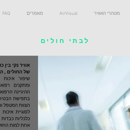
מטהרי האוויר
AirVisual
מאמרים
FAQ
לבתי חולים
אוויר נקי בין כ
של החולים , ה
שיפור איכות 
ומתקנים רפוא
ההיגיינה הרפוא
בתפישת הבטיחו
הצוות המטפל וה
לסוגיית איכות 
כלכליות כבדות 
אחת למות החול