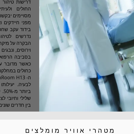
דרישות טיהור 
החולים ולעיתי
מסויימים יבקשו
מפני חיידקים וא
נדרשים לטיהו
הבקרה על מיקרו א
וירוסים, ונבגי
בסביבה הרפואי
כאשר מדובר על
כחולים במחלקות 
לבעיה. יעילות
שלילי וחיובי לצ
בין חדרים שונים
מטהרי אוויר מומלצים