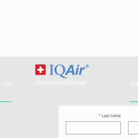
ר
מרכ
*
Last name